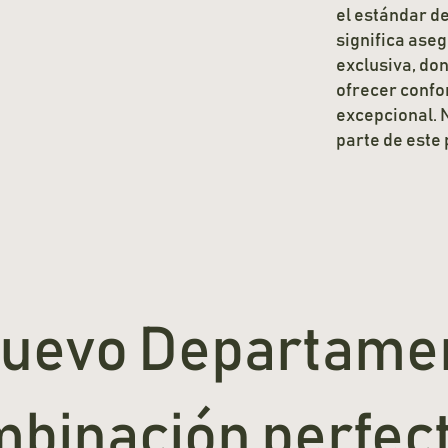
el estándar de
significa ase
exclusiva, do
ofrecer confor
excepcional. 
parte de este 
nuevo Departame
binación perfec