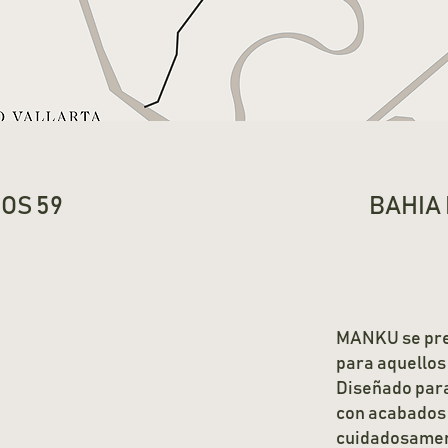
BAHIA 
DOS 59
MANKU se pre
para aquellos 
Diseñado para
con acabados
cuidadosamen