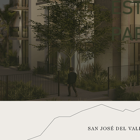
EST
PA