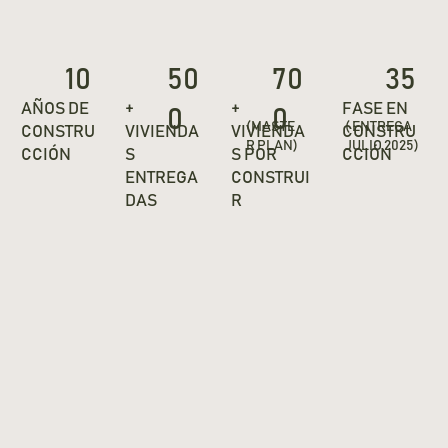
10
50
70
35
FASE EN
AÑOS DE
+
+
0
0
( ENTREGA
(MASTE
CONSTRU
CONSTRU
VIVIENDA
VIVIENDA
JULIO 2025)
R PLAN)
CCIÓN
CCIÓN
S POR
S
CONSTRUI
ENTREGA
R
DAS